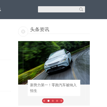
讯
头条资讯
安吉
纳入
新势力第一！零跑汽车被纳入
SSS级战斗天使！vivo S50 Pro
恒生
mini首批