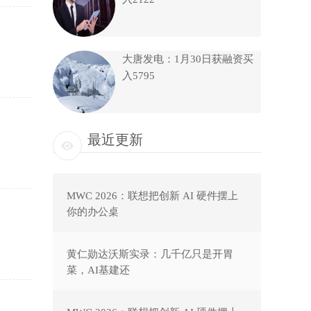
大唐发电：1月30日获融资买
入5795
最近更新
MWC 2026：联想把创新 AI 硬件摆上
你的办公桌
黄仁勋达沃斯实录：几千亿只是开胃
菜，AI基建还