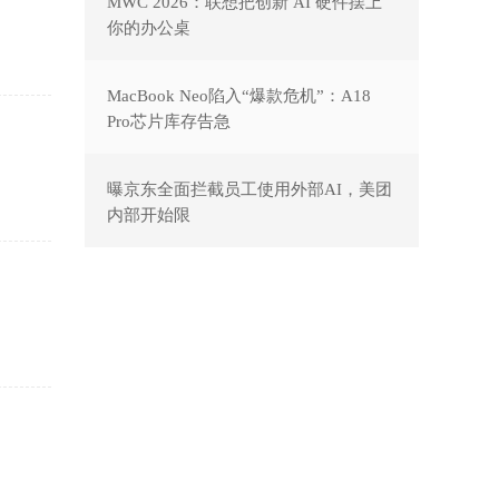
MWC 2026：联想把创新 AI 硬件摆上
你的办公桌
MacBook Neo陷入“爆款危机”：A18
Pro芯片库存告急
曝京东全面拦截员工使用外部AI，美团
内部开始限