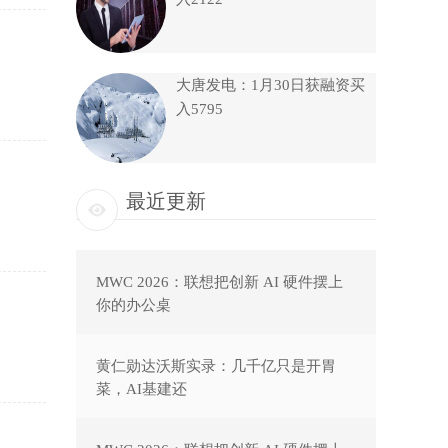
大唐发电：1月30日获融资买
入5795
最近更新
MWC 2026：联想把创新 AI 硬件摆上
你的办公桌
黄仁勋达沃斯实录：几千亿只是开胃
菜，AI基建还