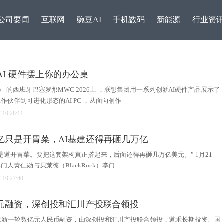
公司要闻
互联网
豌豆AI
手机数码
新能源
行业资
 AI 硬件摆上你的办公桌
 Era） 的西班牙巴塞罗那MWC 2026上 ，联想集团用一系列创新AI硬件产品展示了
作伙伴到可进化形态的AI PC ，从面向创作
 10:28:11
亿只是开胃菜，AI基建还得再砸几万亿
是道开胃菜。要把这套架构真正搭起来，后面还得再砸几万亿美元。” 1月21
人黄仁勋与贝莱德（BlackRock）掌门
新势力第一！零跑汽车被
 10:27:40
恒生
元融资，深创投和汇川产投联合领投
成新一轮数亿元人民币融资，由深创投和汇川产投联合领投，道禾长期投资、国