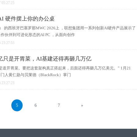
 05:27:25
 AI 硬件摆上你的办公桌
 Era） 的西班牙巴塞罗那MWC 2026上 ，联想集团用一系列创新AI硬件产品展示了
作伙伴到可进化形态的AI PC ，从面向创作
 23:27:53
亿只是开胃菜，AI基建还得再砸几万亿
是道开胃菜。要把这套架构真正搭起来，后面还得再砸几万亿美元。” 1月21
人黄仁勋与贝莱德（BlackRock）掌门
 23:27:23
5
6
7
»