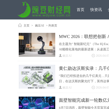
首页
快资讯
主页
>
豌豆AI
> 列表页
MWC 2026：联想把创新
在主题为“ 智能新纪元”（The IQ
AI规模化落地的最新进展：从桌面工
豌豆AI
2026-04-07
黄仁勋达沃斯实录：几千
“我们已经投进去的几千亿美元，只
日，在达沃斯的聚光灯下，英伟达掌门
豌豆AI
2026-04-07
面壁智能完成新一轮数亿
4月7日消息，面壁智能今天官宣完