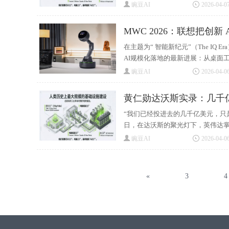
豌豆AI
2026-04-07
MWC 2026：联想把创新
在主题为“ 智能新纪元”（The IQ
AI规模化落地的最新进展：从桌面工
豌豆AI
2026-04-06
黄仁勋达沃斯实录：几千
“我们已经投进去的几千亿美元，只
日，在达沃斯的聚光灯下，英伟达掌门
豌豆AI
2026-04-06
«
3
4