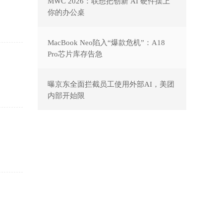
MWC 2026：联想把创新 AI 硬件摆上
你的办公桌
MacBook Neo陷入“爆款危机”：A18
Pro芯片库存告急
曝京东全面拦截员工使用外部AI，美团
内部开始限