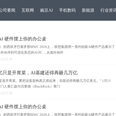
公司要闻
互联网
豌豆AI
手机数码
新能源
行业资
 AI 硬件摆上你的办公桌
 Era） 的西班牙巴塞罗那MWC 2026上 ，联想集团用一系列创新AI硬件产品展示了
作伙伴到可进化形态的AI PC ，从面向创作
 22:27:50
亿只是开胃菜，AI基建还得再砸几万亿
是道开胃菜。要把这套架构真正搭起来，后面还得再砸几万亿美元。” 1月21
人黄仁勋与贝莱德（BlackRock）掌门
东方生物成立20周年：从
新势力第一！零跑汽车被
 22:27:20
走向
恒生
 AI 硬件摆上你的办公桌
 Era） 的西班牙巴塞罗那MWC 2026上 ，联想集团用一系列创新AI硬件产品展示了