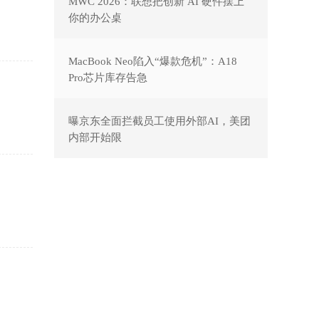
MWC 2026：联想把创新 AI 硬件摆上
你的办公桌
MacBook Neo陷入“爆款危机”：A18
Pro芯片库存告急
曝京东全面拦截员工使用外部AI，美团
内部开始限