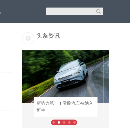
讯
头条资讯
安吉
纳入
新势力第一！零跑汽车被纳入
SSS级战斗天使！vivo S50 Pro
恒生
mini首批