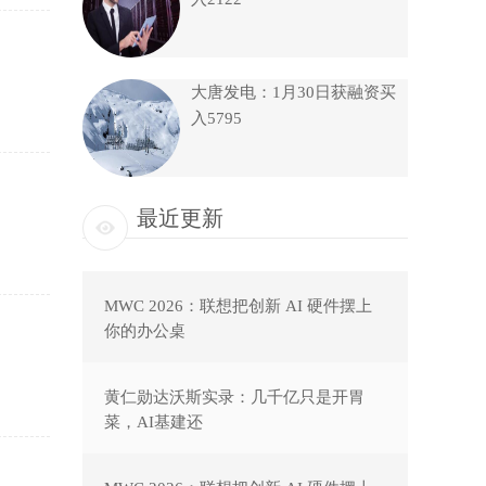
大唐发电：1月30日获融资买
入5795
最近更新
MWC 2026：联想把创新 AI 硬件摆上
你的办公桌
黄仁勋达沃斯实录：几千亿只是开胃
菜，AI基建还