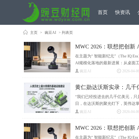
首页
快资讯
主页
>
豌豆AI
> 列表页
MWC 2026：联想把创新
在主题为“ 智能新纪元”（The IQ
AI规模化落地的最新进展：从桌面工
豌豆AI
2026-04-06
黄仁勋达沃斯实录：几千
“我们已经投进去的几千亿美元，只
日，在达沃斯的聚光灯下，英伟达掌门
豌豆AI
2026-04-06
MWC 2026：联想把创新
在主题为“ 智能新纪元”（The IQ