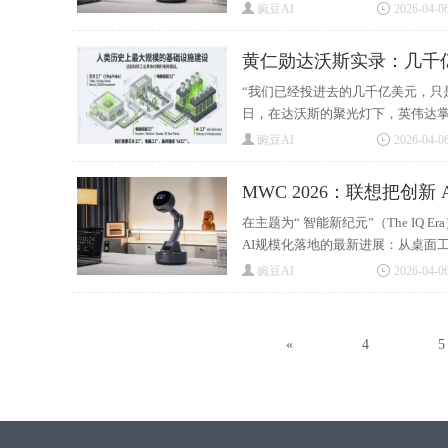
豌豆AI
2026-04-06
黄仁勋达沃斯实录：几千
“我们已经投进去的几千亿美元，只
日，在达沃斯的聚光灯下，英伟达掌门
豌豆AI
2026-04-06
MWC 2026：联想把创新
在主题为“ 智能新纪元”（The IQ
AI规模化落地的最新进展：从桌面工
豌豆AI
2026-04-06
«
4
5