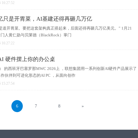
 16:27:52
亿只是开胃菜，AI基建还得再砸几万亿
是道开胃菜。要把这套架构真正搭起来，后面还得再砸几万亿美元。” 1月21
人黄仁勋与贝莱德（BlackRock）掌门
 16:27:22
 AI 硬件摆上你的办公桌
 Era） 的西班牙巴塞罗那MWC 2026上 ，联想集团用一系列创新AI硬件产品展示了
作伙伴到可进化形态的AI PC ，从面向创作
 15:27:54
6
7
8
»